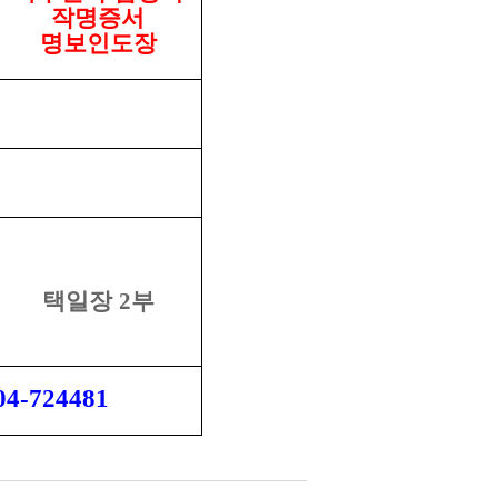
작명증서
명보인도장
택일장
2
부
04-724481