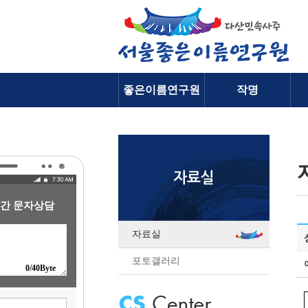
좋은이름연구원
작명
소개
간 문자상담
자료실
포토갤러리
0
/40Byte