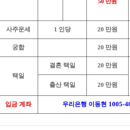
50
만원
사주운세
1
인당
20
만원
궁합
20
만원
결혼 택일
20
만원
택일
출산 택일
20
만원
1005-4
입금 계좌
우리은행 이동현