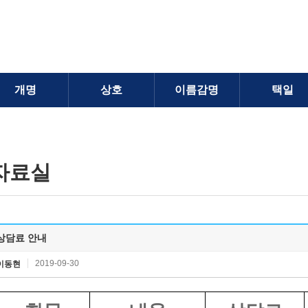
개명
상호
이름감명
택일
자료실
상담료 안내
2019-09-30
이동현