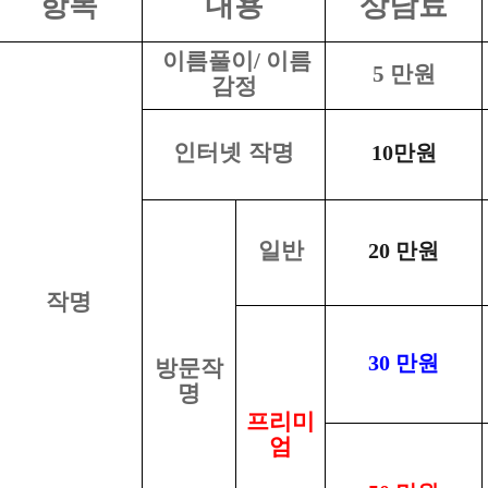
항목
내용
상담료
이름풀이/ 이름
5
만원
감정
인터넷 작명
10
만원
일반
20
만원
작명
30
만원
방문작
명
프리미
엄