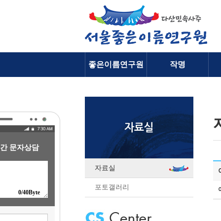
좋은이름연구원
작명
소개
간 문자상담
자료실
포토갤러리
0
/40Byte