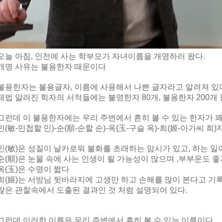
오늘 아침, 인천에 사는 학부모가 자녀이름을 개명하러 왔다.
개명 사유는 불용한자 때문이다
불용한자는 불용글자, 이름에 사용해서 나쁜 글자라고 알려져 있
제법 알려진 힉자의 서적들에는 불영한자 80개, 불용한자 200개 
그런데 이 불용한자에는 우리 주변에서 흔히 볼 수 있는 한자가 
민(敏-민첩할 민
)-
순(順-순할 순
)-옥(玉-구슬 옥)-희(姬-아가씨 희
민(敏)은 성질이 날카로워 불화를 초래하는 암시가 있고, 하는 
순(順)은 눈물 속에 사는 인생이 될 가능성이 많으며 ,부부운도 좋
옥(玉)은 수명이 짧다
희(姬)는 서방님 뒷바라지에 고생만 하고 손해를 많이 본다고 기
많은 관찰속에서 도출된 결과인 것 처럼 설명되어 있다.
그런데 이러한 이름은 우리 주변에서 흔히 볼 수 있는 이름이다