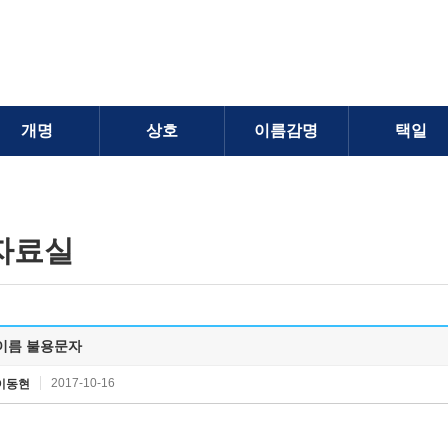
개명
상호
이름감명
택일
자료실
이름 불용문자
2017-10-16
이동현