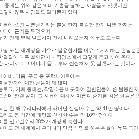
그 중에는 위와 같은 의미로 흉을 당하는 사람들도 있겠지만
그렇지 않은 사람들도 얼마든지 있다.
이름에 쓰면 나쁜글자라는 불용
한자-불길한 한자-나쁜 한자는
어디에 근거를 두었으며
누가 언제 부터 발표하여 전해 내려오는지 아무도 모른다.
개명 또는 재개명을 사유로 불용한자를 이유로 제시하는 손님분
한결같이 다른 철학관이나 작명소에서 그렇게 듣고 찾아 온다.
한 마디로 < 그 이야기 듣고 부터 찝찝해서 못 살겠다>는 것이다.
네이버, 다음, 구글 등 포탈사이트에는
불용한자에 대한 글들이 꽤 많다
블로그, 카페 등에는, 작명소를 비롯하여 일반인들이 쓴 불용한자
그런데 한결 같이, 그 사유에 대해서 이론과 증거를
적은 글들은 
작년 한 해 우리나라에서 태어난 신생아 수는 약 41만
명이다.
그리고 동 기간에 개명을 신청한 수는 약 16만 명이다
이름 신고건수의 28%가 개명에 속한다.
아마도 전 세계에서 우리나라 만큼 개명을 하는 확률이 높은 국민은