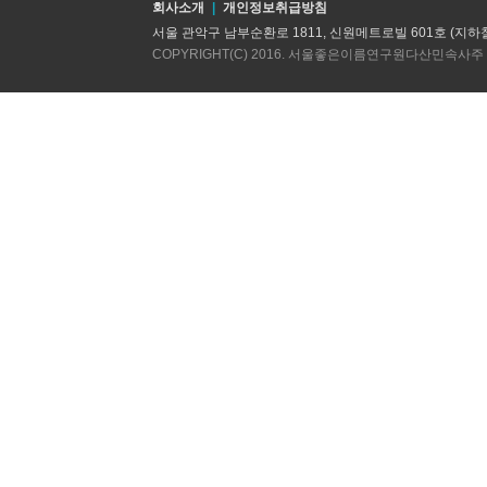
회사소개
|
개인정보취급방침
서울 관악구 남부순환로 1811, 신원메트로빌 601호 (지하철2호선
COPYRIGHT(C) 2016. 서울좋은이름연구원다산민속사주 AL