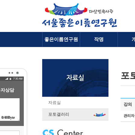
좋은이름연구원
작명
소개
포
문자상담
자료실
강의
포토갤러리
관리자
0
/40Byte