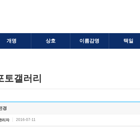
개명
상호
이름감명
택일
포토갤러리
전경
2016-07-11
관리자