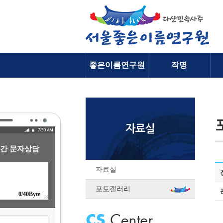
좋은이름연구원
작명
소개
간 문자상담
자료실
포토갤러리
0
/40Byte