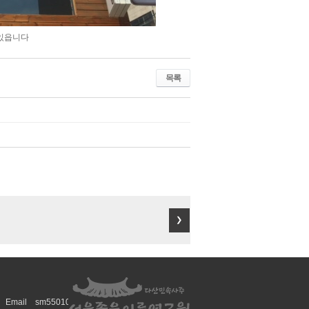
 있읍니다
목록
mail sm55010@naver.com