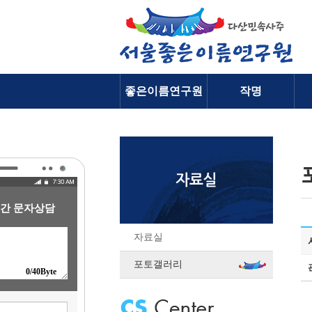
좋은이름연구원
작명
소개
간 문자상담
자료실
포토갤러리
0
/40Byte