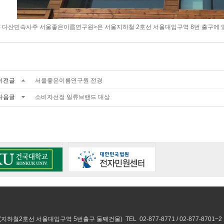
< 다산민속사주 서울좋은이름연구원>은 서울지하철 2호선 서울대입구역 8번 출구에
이전글
서울좋은이름연구원 전경
다음글
소비자선정 일류브랜드 대상
철2호선 서울대입구역 5번출구 둘째건물) TEL 02-877-8771 / 02-877-8701~2 E