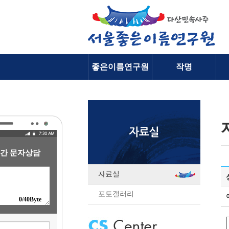
좋은이름연구원
작명
소개
간 문자상담
자료실
포토갤러리
0
/40Byte