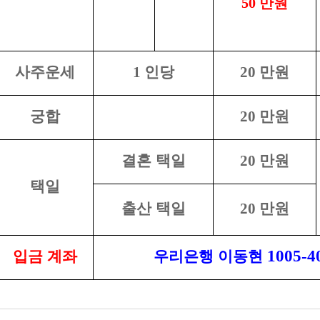
50
만원
사주운세
1
인당
20
만원
궁합
20
만원
결혼 택일
20
만원
택일
출산 택일
20
만원
1005-4
입금 계좌
우리은행 이동현