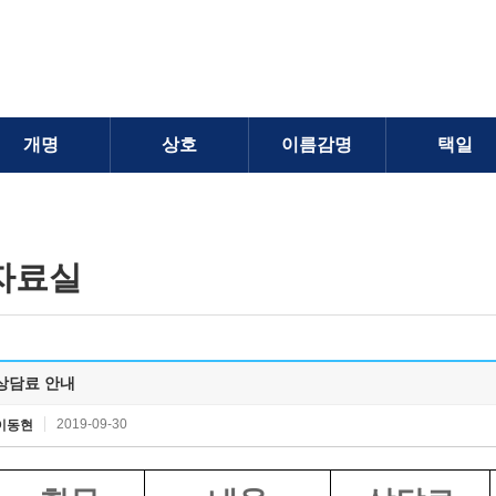
개명
상호
이름감명
택일
자료실
상담료 안내
2019-09-30
이동현