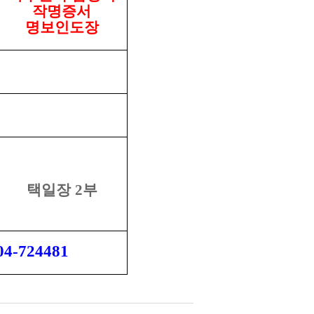
작명증서
명보인도장
택일장
2
부
04-724481