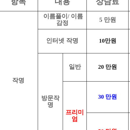
항목
내용
상담료
이름풀이/ 이름
5
만원
감정
인터넷 작명
10
만원
일반
20
만원
작명
30
만원
방문작
명
프리미
엄