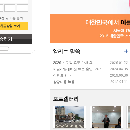
집 및 이용 동의
취급방침 보기
2026년 구정 휴무 안내 휴...
2026.01.22
채널A 텔레비젼 뉴스 출연...202...
2024.04.05
상담료 안내
2019.09.30
상당내용 녹음
2018.04.11