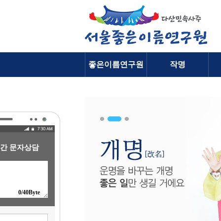
좋은이름연구원
작명
소개
간 문자상담
0
/40Byte