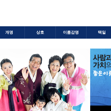
개명
상호
이름감명
택일